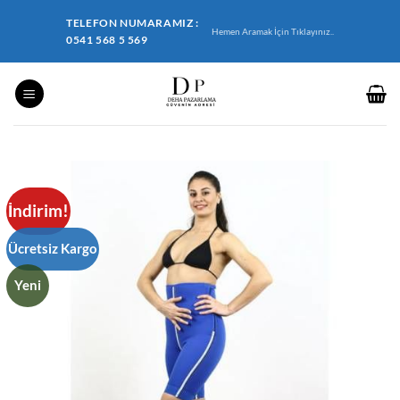
İçeriğe
TELEFON NUMARAMIZ :
atla
Hemen Aramak İçin Tıklayınız..
0541 568 5 569
İndirim!
Ücretsiz Kargo
Yeni