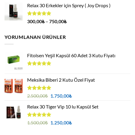
fiyat:
andaki
aldı
Relax 30 Erkekler için Sprey ( Joy Drops )
500,00₺.
fiyat:
400,00₺.
5 üzerinden
Fiyat
300,00
₺
–
750,00
₺
4.94
oy
aralığı:
aldı
300,00₺
YORUMLANAN ÜRÜNLER
-
750,00₺
Fitolsen Yeşil Kapsül 60 Adet 3 Kutu Fiyatı
5 üzerinden
5.00
oy
Meksika Biberi 2 Kutu Özel Fiyat
aldı
5 üzerinden
Orijinal
Şu
2.500,00
₺
1.750,00
₺
5.00
oy
fiyat:
andaki
aldı
Relax 30 Tiger Vip 10 lu Kapsül Set
2.500,00₺.
fiyat:
1.750,00₺.
5 üzerinden
Orijinal
Şu
1.500,00
₺
1.250,00
₺
5.00
oy
fiyat:
andaki
aldı
1.500,00₺.
fiyat: