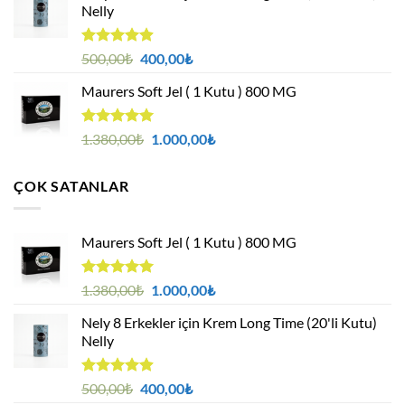
Nelly
1.000,00₺.
5 üzerinden
Orijinal
Şu
500,00
₺
400,00
₺
4.88
oy
fiyat:
andaki
aldı
Maurers Soft Jel ( 1 Kutu ) 800 MG
500,00₺.
fiyat:
400,00₺.
5 üzerinden
Orijinal
Şu
1.380,00
₺
1.000,00
₺
4.95
oy
fiyat:
andaki
aldı
1.380,00₺.
fiyat:
ÇOK SATANLAR
1.000,00₺.
Maurers Soft Jel ( 1 Kutu ) 800 MG
5 üzerinden
Orijinal
Şu
1.380,00
₺
1.000,00
₺
4.95
oy
fiyat:
andaki
aldı
Nely 8 Erkekler için Krem Long Time (20'li Kutu)
1.380,00₺.
fiyat:
Nelly
1.000,00₺.
5 üzerinden
Orijinal
Şu
500,00
₺
400,00
₺
4.88
oy