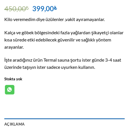
Orijinal
Şu
450,00
399,00
₺
₺
fiyat:
andaki
Kilo veremedim diye üzülenler ,vakit ayıramayanlar.
450,00₺.
fiyat:
399,00₺.
Kalça ve göbek bölgesindeki fazla yağlardan şikayetçi olanlar
kısa sürede etki edebilecek güvenilir ve sağlıklı yöntem
arayanlar.
İşte aradığınız ürün Termal sauna şortu ister günde 3-4 saat
üzerinde taşıyın ister sadece uyurken kullanın.
Stokta yok
AÇIKLAMA