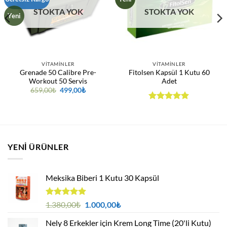
STOKTA YOK
STOKTA YOK
Yeni
VITAMINLER
VITAMINLER
Grenade 50 Calibre Pre-
Fitolsen Kapsül 1 Kutu 60
Workout 50 Servis
Adet
Orijinal
Şu
659,00
₺
499,00
₺
fiyat:
andaki
659,00₺.
fiyat:
5 üzerinden
499,00₺.
5
oy aldı
YENI ÜRÜNLER
Meksika Biberi 1 Kutu 30 Kapsül
5 üzerinden
Orijinal
Şu
1.380,00
₺
1.000,00
₺
4.94
oy
fiyat:
andaki
aldı
Nely 8 Erkekler için Krem Long Time (20'li Kutu)
1.380,00₺.
fiyat: