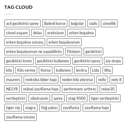
TAG CLOUD
acil geciktirici sprey
Balenli korse
bağcılar
cialis
cinsellik
cinsel yaşam
delay
ereksiyon
erken boşalma
erken boşalma sorunu
erken boşalıyorum
erken boşalıyorum ne yapabilirim
Fitolsen
geciktirici
geciktirici krem
geciktirici kullanımı
geciktirici sprey
joy drops
kilo
Kilo verme
Korse
kullanımı
levitra
Lida
lifta
maurers
meksika biber hapı
neden kilo alıyoruz
nelly
nely 8
NELY8
orjinal zayıflama hapı
performans arttırıcı
relax30
sertleştirici
sibutramin
sprey
stag 9000
tiger sertleştirici
tiger vip
viagra
Yağ yakıcı
zayıflama
zayıflama hapı
zayıflama sorunu