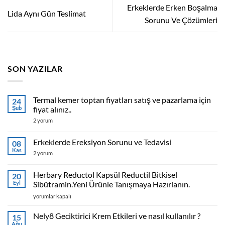
Erkeklerde Erken Boşalma
Lida Aynı Gün Teslimat
Sorunu Ve Çözümleri
SON YAZILAR
Termal kemer toptan fiyatları satış ve pazarlama için
24
Şub
fiyat alınız..
Termal
2 yorum
kemer
toptan
fiyatları
Erkeklerde Ereksiyon Sorunu ve Tedavisi
08
satış
Kas
ve
Erkeklerde
2 yorum
pazarlama
Ereksiyon
için
Sorunu
fiyat
ve
Herbary Reductol Kapsül Reductil Bitkisel
20
alınız..
Tedavisi
Eyl
Sibütramin.Yeni Ürünle Tanışmaya Hazırlanın.
için
için
Herbary
yorumlar kapalı
Reductol
Kapsül
Nely8 Geciktirici Krem Etkileri ve nasıl kullanılır ?
15
Reductil
Ağu