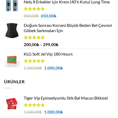
Nely 8 Erkekler için Krem (40'lı Kutu) Long Time
5 üzerinden
Orijinal
Şu
900,00
₺
650,00
₺
5.00
oy
fiyat:
andaki
aldı
Doğum Sonrası Korsesi Büyük Beden Bel Çevresi
900,00₺.
fiyat:
Göbek Sarkmaları İçin
650,00₺.
5 üzerinden
Fiyat
200,00
₺
–
299,00
₺
5.00
oy
aralığı:
aldı
KLG Soft Jel Vip 180 Hours
200,00₺
-
299,00₺
5 üzerinden
Orijinal
Şu
1.200,00
₺
1.000,00
₺
5.00
oy
fiyat:
andaki
aldı
1.200,00₺.
fiyat:
ÜRÜNLER
1.000,00₺.
Tiger Vip Epimedyumlu Stik Bal Macun Bitkisel
5
Orijinal
Şu
1.500,00
₺
1.000,00
₺
üzerinden
fiyat:
andaki