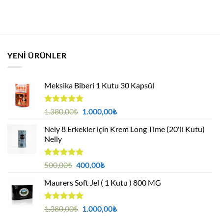
YENI ÜRÜNLER
Meksika Biberi 1 Kutu 30 Kapsül
5 üzerinden
Orijinal
Şu
1.380,00
₺
1.000,00
₺
4.94
oy
fiyat:
andaki
aldı
Nely 8 Erkekler için Krem Long Time (20'li Kutu)
1.380,00₺.
fiyat:
Nelly
1.000,00₺.
5 üzerinden
Orijinal
Şu
500,00
₺
400,00
₺
4.88
oy
fiyat:
andaki
aldı
Maurers Soft Jel ( 1 Kutu ) 800 MG
500,00₺.
fiyat:
400,00₺.
5 üzerinden
Orijinal
Şu
1.380,00
₺
1.000,00
₺
4.95
oy
fiyat:
andaki