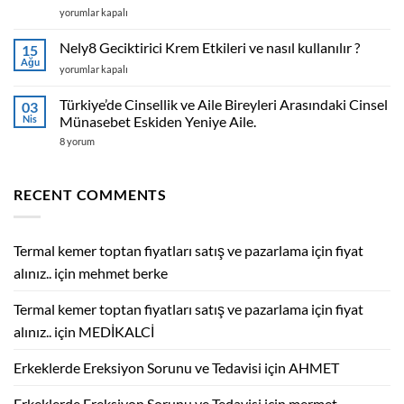
Herbary
yorumlar kapalı
Reductol
Kapsül
Nely8 Geciktirici Krem Etkileri ve nasıl kullanılır ?
15
Reductil
Ağu
Nely8
yorumlar kapalı
Bitkisel
Geciktirici
Sibütramin.Yeni
Krem
Türkiye’de Cinsellik ve Aile Bireyleri Arasındaki Cinsel
Ürünle
03
Etkileri
Nis
Tanışmaya
Münasebet Eskiden Yeniye Aile.
ve
Hazırlanın.
Türkiye’de
8 yorum
nasıl
için
Cinsellik
kullanılır
ve
?
Aile
Bireyleri
için
RECENT COMMENTS
Arasındaki
Cinsel
Münasebet
Eskiden
Yeniye
Termal kemer toptan fiyatları satış ve pazarlama için fiyat
Aile.
için
alınız..
için
mehmet berke
Termal kemer toptan fiyatları satış ve pazarlama için fiyat
alınız..
için
MEDİKALCİ
Erkeklerde Ereksiyon Sorunu ve Tedavisi
için
AHMET
Erkeklerde Ereksiyon Sorunu ve Tedavisi
için
mermet