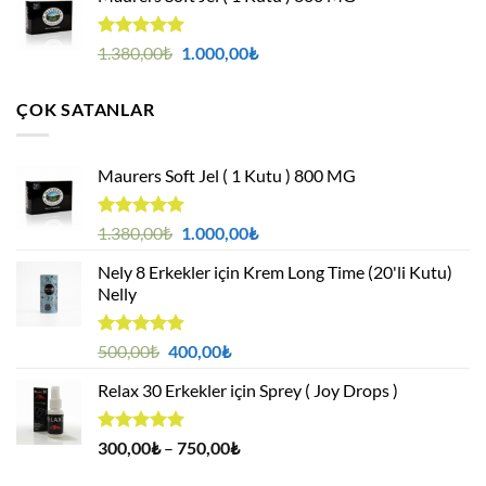
500,00₺.
fiyat:
400,00₺.
5 üzerinden
Orijinal
Şu
1.380,00
₺
1.000,00
₺
4.95
oy
fiyat:
andaki
aldı
1.380,00₺.
fiyat:
ÇOK SATANLAR
1.000,00₺.
Maurers Soft Jel ( 1 Kutu ) 800 MG
5 üzerinden
Orijinal
Şu
1.380,00
₺
1.000,00
₺
4.95
oy
fiyat:
andaki
aldı
Nely 8 Erkekler için Krem Long Time (20'li Kutu)
1.380,00₺.
fiyat:
Nelly
1.000,00₺.
5 üzerinden
Orijinal
Şu
500,00
₺
400,00
₺
4.88
oy
fiyat:
andaki
aldı
Relax 30 Erkekler için Sprey ( Joy Drops )
500,00₺.
fiyat:
400,00₺.
5 üzerinden
Fiyat
300,00
₺
–
750,00
₺
4.94
oy
aralığı:
aldı