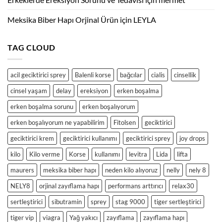
Meksika Biber Hapı Orjinal Ürün
için
LEYLA
TAG CLOUD
acil geciktirici sprey
Balenli korse
bağcılar
cialis
cinsellik
cinsel yaşam
delay
ereksiyon
erken boşalma
erken boşalma sorunu
erken boşalıyorum
erken boşalıyorum ne yapabilirim
Fitolsen
geciktirici
geciktirici krem
geciktirici kullanımı
geciktirici sprey
joy drops
kilo
Kilo verme
Korse
kullanımı
levitra
Lida
lifta
maurers
meksika biber hapı
neden kilo alıyoruz
nelly
nely 8
NELY8
orjinal zayıflama hapı
performans arttırıcı
relax30
sertleştirici
sibutramin
sprey
stag 9000
tiger sertleştirici
tiger vip
viagra
Yağ yakıcı
zayıflama
zayıflama hapı