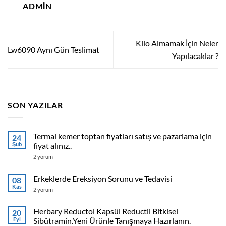
ADMIN
Kilo Almamak İçin Neler
Lw6090 Aynı Gün Teslimat
Yapılacaklar ?
SON YAZILAR
Termal kemer toptan fiyatları satış ve pazarlama için
24
Şub
fiyat alınız..
Termal
2 yorum
kemer
toptan
fiyatları
Erkeklerde Ereksiyon Sorunu ve Tedavisi
08
satış
Kas
ve
Erkeklerde
2 yorum
pazarlama
Ereksiyon
için
Sorunu
fiyat
ve
Herbary Reductol Kapsül Reductil Bitkisel
20
alınız..
Tedavisi
Eyl
Sibütramin.Yeni Ürünle Tanışmaya Hazırlanın.
için
için