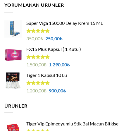
300,00₺
YORUMLANAN ÜRÜNLER
-
750,00₺
Süper Viga 150000 Delay Krem 15 ML
5 üzerinden
Orijinal
Şu
350,00
₺
250,00
₺
5.00
oy
fiyat:
andaki
aldı
FX15 Plus Kapsül ( 1 Kutu )
350,00₺.
fiyat:
250,00₺.
5 üzerinden
Orijinal
Şu
1.500,00
₺
1.290,00
₺
5.00
oy
fiyat:
andaki
aldı
Tiger 1 Kapsül 10 Lu
1.500,00₺.
fiyat:
1.290,00₺.
5 üzerinden
Orijinal
Şu
1.200,00
₺
900,00
₺
5.00
oy
fiyat:
andaki
aldı
1.200,00₺.
fiyat:
ÜRÜNLER
900,00₺.
Tiger Vip Epimedyumlu Stik Bal Macun Bitkisel