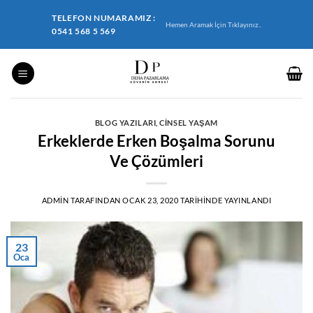
İçeriğe
TELEFON NUMARAMIZ :
atla
Hemen Aramak İçin Tıklayınız..
0541 568 5 569
BLOG YAZILARI
,
CINSEL YAŞAM
Erkeklerde Erken Boşalma Sorunu
Ve Çözümleri
ADMIN
TARAFINDAN
OCAK 23, 2020
TARIHINDE YAYINLANDI
23
Oca