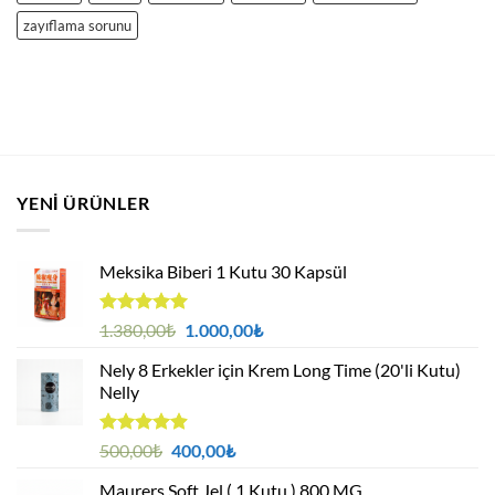
zayıflama sorunu
YENI ÜRÜNLER
Meksika Biberi 1 Kutu 30 Kapsül
5 üzerinden
Orijinal
Şu
1.380,00
₺
1.000,00
₺
4.94
oy
fiyat:
andaki
aldı
Nely 8 Erkekler için Krem Long Time (20'li Kutu)
1.380,00₺.
fiyat:
Nelly
1.000,00₺.
5 üzerinden
Orijinal
Şu
500,00
₺
400,00
₺
4.88
oy
fiyat:
andaki
aldı
Maurers Soft Jel ( 1 Kutu ) 800 MG