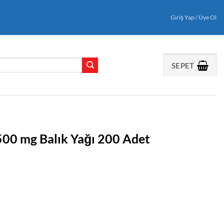
Giriş Yap / Üye Ol
SEPET
00 mg Balık Yağı 200 Adet
aki
t:
,00₺.