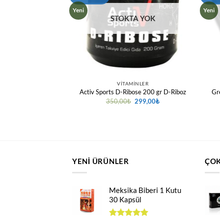
Yeni
Yeni
TA YOK
STOKTA YOK
MINLER
VITAMINLER
Gr
vı Propolis 30 ML
Activ Sports D-Ribose 200 gr D-Riboz
Orijinal
Şu
350,00
₺
299,00
₺
(1)
fiyat:
andaki
350,00₺.
fiyat:
inden
Orijinal
Şu
₺
89,00
₺
299,00₺.
fiyat:
andaki
ldı
99,00₺.
fiyat:
89,00₺.
YENI ÜRÜNLER
ÇOK
Meksika Biberi 1 Kutu
30 Kapsül