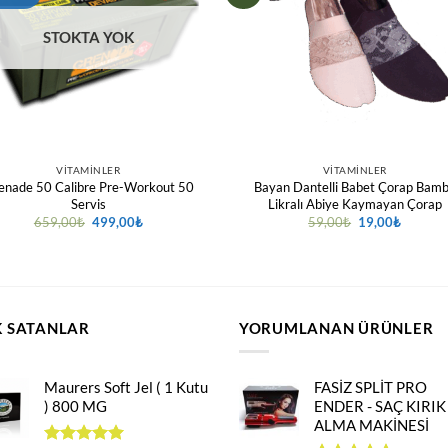
STOKTA YOK
VITAMINLER
VITAMINLER
enade 50 Calibre Pre-Workout 50
Bayan Dantelli Babet Çorap Bam
Servis
Likralı Abiye Kaymayan Çorap
Orijinal
Şu
Orijinal
Şu
659,00
₺
499,00
₺
59,00
₺
19,00
₺
fiyat:
andaki
fiyat:
andaki
659,00₺.
fiyat:
59,00₺.
fiyat:
499,00₺.
19,00₺.
 SATANLAR
YORUMLANAN ÜRÜNLER
Maurers Soft Jel ( 1 Kutu
FASİZ SPLİT PRO
) 800 MG
ENDER - SAÇ KIRIK
ALMA MAKİNESİ