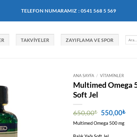
TELEFON NUMARAMIZ : 0541 568 5 569
Ara:
ER
TAKVIYELER
ZAYIFLAMA VE SPOR
ANA SAYFA
/
VITAMINLER
Multimed Omega 5
Soft Jel
Orijinal
Şu
650,00
₺
550,00
₺
fiyat:
and
Multimed Omega 500 mg
650,00₺.
fiya
550
Balık Yağı Soft Jel