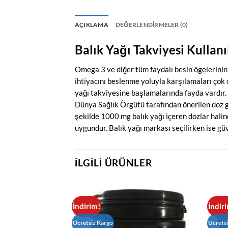
AÇIKLAMA
DEĞERLENDIRMELER (0)
Balık Yağı Takviyesi Kullanı
Omega 3 ve diğer tüm faydalı besin ögelerinin 
ihtiyacını beslenme yoluyla karşılamaları çok 
yağı takviyesine başlamalarında fayda vardır.
Dünya Sağlık Örgütü tarafından önerilen doz g
şekilde 1000 mg balık yağı içeren dozlar hali
uygundur. Balık yağı markası seçilirken ise güve
İLGILI ÜRÜNLER
İndirim!
İndir
Ücretsiz Kargo
Ücrets