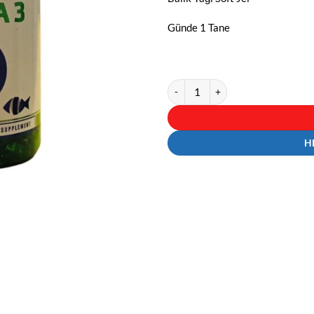
Günde 1 Tane
Multimed Omega 500 mg Balık Yağı 
H