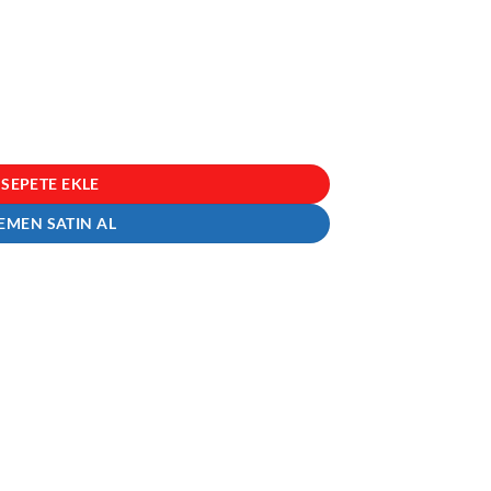
200 Adet Soft Jel adet
SEPETE EKLE
EMEN SATIN AL